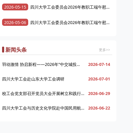
2026-05-15
四川大学工会委员会2026年教职工端午慰
问品采购项目成交结果公告
2026-05-06
四川大学工会委员会2026年教职工端午慰
问品采购项目招标公告
新闻头条
更多>>
羽动激情 协启新程——2026年“中交城投
2026-07-14
杯”羽毛球比赛暨我校教职工羽毛球协会成立
仪式圆满举行
四川大学工会赴山东大学工会调研
2026-07-01
校工会党支部召开党员大会开展树立和践行正
2026-06-29
确政绩观学习教育专题党课
四川大学工会与历史文化学院赴中国民用航空
2026-06-22
飞行学院开展联学共建活动