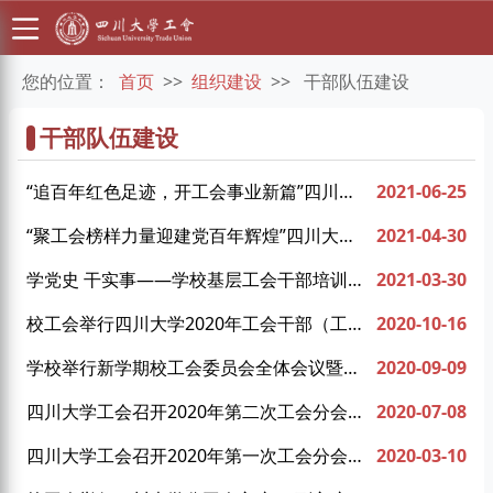
您的位置：
首页
>>
组织建设
>>
干部队伍建设
干部队伍建设
“追百年红色足迹，开工会事业新篇”四川大
2021-06-25
学工会 教代会干部党史学习教育培训班圆满
“聚工会榜样力量迎建党百年辉煌”四川大学
2021-04-30
结业
工会系统2018-2020年度总结表彰会召开
学党史 干实事——学校基层工会干部培训顺
2021-03-30
利举行
校工会举行四川大学2020年工会干部（工作
2020-10-16
人员）业务实务培训
学校举行新学期校工会委员会全体会议暨工
2020-09-09
会系统助力学校中心工作推进会
四川大学工会召开2020年第二次工会分会主
2020-07-08
席工作会议
四川大学工会召开2020年第一次工会分会主
2020-03-10
席工作会议