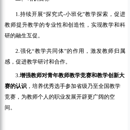
1
.
持续
开展
“
探究式
-
小班化
”
教学探索，促进
教师提升教学的专业性和创造性，实现教学和科
研的
融生互促
。
2
.
强化
“
教学共同体
”
的作用，激发教师归属
感，促进
教学
研讨和合作。
3.
增强教师对青年教师教学竞赛
和教学创新大
赛
的认识
，培养优秀选手参加省级乃至全国教学
竞赛
，
为教师个人的职业发展开辟更广阔的空
间。