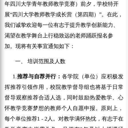
年四川大学青年教师教学竞赛）前夕，学校特开
展
“
四川大学教师教学成长营（第四期）
”
。在此，
我们诚挚欢迎每一位有志于提升教学创新能力、
渴望在教学舞台上
行稳致远
的老师踊跃报名参
加。现将有关事宜通知如下：
一、
培训范围及人数
1.
推荐与自荐并行
：
各学院（单位）
应
积极发
挥推荐引领作用，
校院
教学督导组也将基于日常
督导观察推荐合适人选，同时鼓励热爱教学、心
怀教学竞赛梦想的教师个人自愿申报。原则上，
每个单位推荐
1 - 2
人。对教学满怀热忱，有志于在