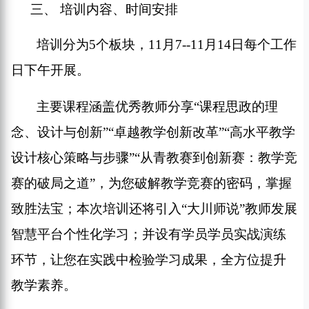
三、
培训内容、时间安排
培训分为
5
个板块，
11
月
7--11
月
14
日每个工作
日下午开展。
主要课程
涵盖
优秀教师分享
“
课程思政的理
念、设计与创新
”
“
卓越教学创新改革
”
“
高水平教学
设计核心策略与步骤
”“
从青教赛到创新赛：教学竞
赛的破局之道
”
，
为您破解教学竞赛的密码，掌握
致胜法宝；
本次培训
还将引入
“大川师说”教师发展
智慧平台个性化学习；并
设有学员
学员
实战演练
环节，让您在实践中检验学习成果，全方位提升
教学素养。