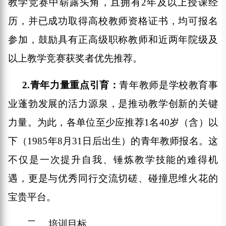
教学竞赛中崭露头角，且拥有
2
年及以上授课经
历，并已成功取得高校教师资格证书，
均可报名
参加
，
鼓励具有正高级职称教师和近两年院级及
以上教学竞赛获奖者优先推荐
。
2.
青年力量重点
引育
：
青年教师是学校教育事
业蓬勃发展的活力源泉，是推动教学创新的关键
力量。为此，各单位至少应推荐
1
名
40
岁（含）以
下（
1985
年
8
月
31
日后出生）的青年教师报名。这
不仅是一次提升自我、锤炼教学技能的难得机
遇，更是与优秀同行交流切磋、碰撞思维火花的
宝贵平台。
二、
培训目标