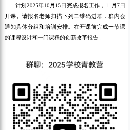
计划
202
5
年
10
月
15
日
完成报名工作，
11
月
7
日
开课
。请报名老师扫描下列
二维码进群
，群内会
通知
具体
分组和培训安排。
在
开课前完成一节课
的课程设计和一门课程的创新改革报告。